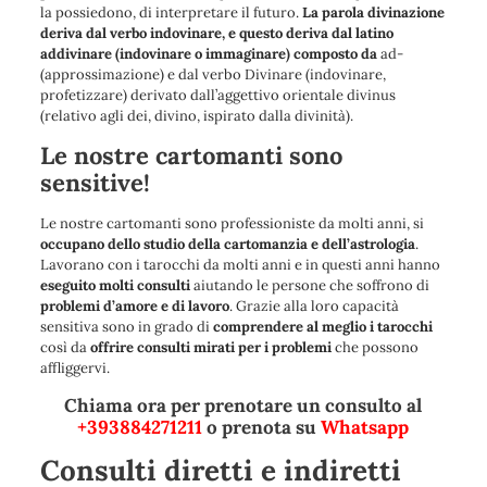
la possiedono, di interpretare il futuro.
La parola divinazione
deriva dal verbo indovinare, e questo deriva dal latino
addivinare (indovinare o immaginare) composto da
ad-
(
approssimazione
) e dal verbo Divinare (
indovinare,
profetizzare
) derivato dall’aggettivo orientale divinus
(relativo agli dei, divino, ispirato dalla divinità).
Le nostre cartomanti sono
sensitive!
Le nostre cartomanti sono professioniste da molti anni, si
occupano dello studio della cartomanzia e dell’astrologia
.
Lavorano con i tarocchi da molti anni e in questi anni hanno
eseguito molti consulti
aiutando le persone che soffrono di
problemi d’amore e di lavoro
. Grazie alla loro capacità
sensitiva sono in grado di
comprendere al meglio i tarocchi
così da
offrire consulti mirati per i problemi
che possono
affliggervi.
Chiama ora per prenotare un consulto al
+393884271211
o prenota su
Whatsapp
Consulti diretti e indiretti