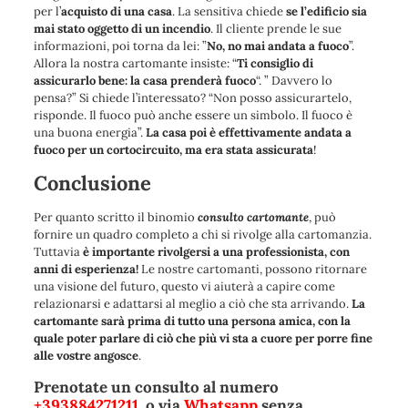
per l’
acquisto di una casa
. La sensitiva chiede
se l’edificio sia
mai stato oggetto di un incendio
. Il cliente prende le sue
informazioni, poi torna da lei: ”
No, no mai andata a fuoco
”.
Allora la nostra cartomante insiste: “
Ti consiglio di
assicurarlo bene: la casa prenderà fuoco
“. ” Davvero lo
pensa?” Si chiede l’interessato? “Non posso assicurartelo,
risponde. Il fuoco può anche essere un simbolo. Il fuoco è
una buona energia”.
La casa poi è effettivamente andata a
fuoco per un cortocircuito, ma era stata assicurata
!
Conclusione
Per quanto scritto il binomio
consulto cartomante
, può
fornire un quadro completo a chi si rivolge alla cartomanzia.
Tuttavia
è importante rivolgersi a una professionista, con
anni di esperienza!
Le nostre cartomanti, possono ritornare
una visione del futuro, questo vi aiuterà a capire come
relazionarsi e adattarsi al meglio a ciò che sta arrivando.
La
cartomante sarà prima di tutto una persona amica, con la
quale poter parlare di ciò che più vi sta a cuore per porre fine
alle vostre angosce
.
Prenotate un consulto al numero
+393884271211
, o via
Whatsapp
senza