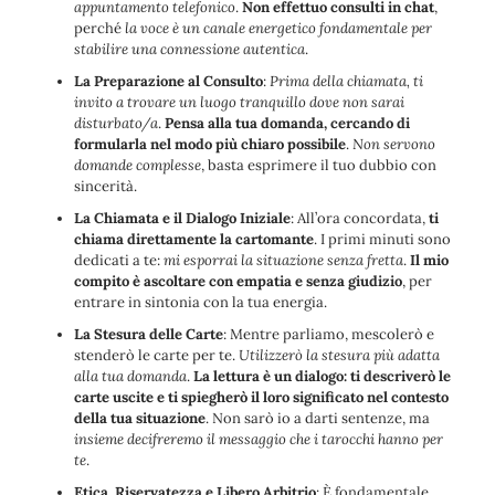
appuntamento telefonico
.
Non effettuo consulti in chat
,
perché
la voce è un canale energetico fondamentale per
stabilire una connessione autentica
.
La Preparazione al Consulto
:
Prima della chiamata, ti
invito a trovare un luogo tranquillo dove non sarai
disturbato/a
.
Pensa alla tua domanda, cercando di
formularla nel modo più chiaro possibile
.
Non servono
domande complesse
, basta esprimere il tuo dubbio con
sincerità.
La Chiamata e il Dialogo Iniziale
: All’ora concordata,
ti
chiama direttamente la cartomante
. I primi minuti sono
dedicati a te:
mi esporrai la situazione senza fretta
.
Il mio
compito è ascoltare con empatia e senza giudizio
, per
entrare in sintonia con la tua energia.
La Stesura delle Carte
: Mentre parliamo, mescolerò e
stenderò le carte per te.
Utilizzerò la stesura più adatta
alla tua domanda
.
La lettura è un dialogo: ti descriverò le
carte uscite e ti spiegherò il loro significato nel contesto
della tua situazione
. Non sarò io a darti sentenze, ma
insieme decifreremo il messaggio che i tarocchi hanno per
te
.
Etica, Riservatezza e Libero Arbitrio
: È fondamentale