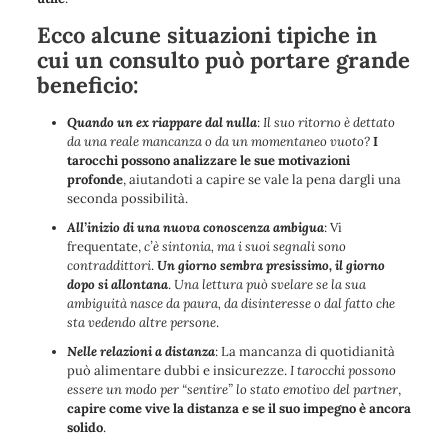
Ecco alcune situazioni tipiche in
cui un consulto può portare grande
beneficio:
Quando un ex riappare dal nulla
:
Il suo ritorno è dettato
da una reale mancanza o da un momentaneo vuoto?
I
tarocchi possono analizzare le sue motivazioni
profonde
, aiutandoti a capire se vale la pena dargli una
seconda possibilità.
All’inizio di una nuova conoscenza ambigua
: Vi
frequentate,
c’è sintonia, ma i suoi segnali sono
contraddittori
.
Un giorno sembra presissimo, il giorno
dopo si allontana
.
Una lettura può svelare se la sua
ambiguità nasce da paura, da disinteresse o dal fatto che
sta vedendo altre persone
.
Nelle relazioni a distanza
: La mancanza di quotidianità
può alimentare dubbi e insicurezze.
I tarocchi possono
essere un modo per “sentire” lo stato emotivo del partner
,
capire come vive la distanza e se il suo impegno è ancora
solido
.