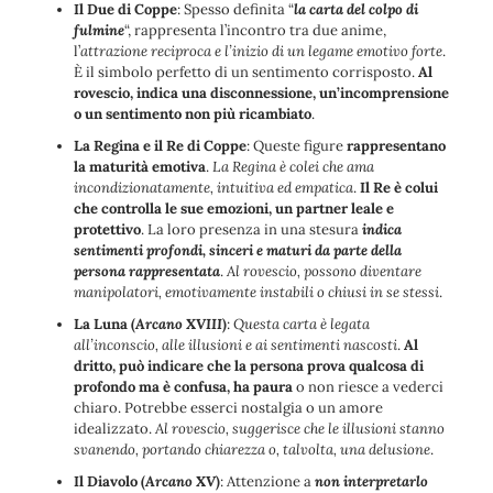
Il Due di Coppe
: Spesso definita “
la carta del colpo di
fulmine
“, rappresenta l’incontro tra due anime,
l’
attrazione reciproca e l’inizio di un legame emotivo forte
.
È il simbolo perfetto di un sentimento corrisposto.
Al
rovescio, indica una disconnessione, un’incomprensione
o un sentimento non più ricambiato
.
La Regina e il Re di Coppe
: Queste figure
rappresentano
la maturità emotiva
.
La Regina è colei che ama
incondizionatamente, intuitiva ed empatica
.
Il Re è colui
che controlla le sue emozioni, un partner leale e
protettivo
. La loro presenza in una stesura
indica
sentimenti profondi, sinceri e maturi da parte della
persona rappresentata
.
Al rovescio, possono diventare
manipolatori, emotivamente instabili o chiusi in se stessi
.
La Luna
(
Arcano XVIII
)
:
Questa carta è legata
all’inconscio, alle illusioni e ai sentimenti nascosti
.
Al
dritto, può indicare che la persona prova qualcosa di
profondo ma è confusa, ha paura
o non riesce a vederci
chiaro. Potrebbe esserci nostalgia o un amore
idealizzato.
Al rovescio, suggerisce che le illusioni stanno
svanendo, portando chiarezza o, talvolta, una delusione
.
Il Diavolo
(
Arcano XV
)
: Attenzione a
non interpretarlo