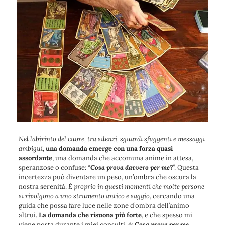
Nel labirinto del cuore, tra silenzi, sguardi sfuggenti e messaggi
ambigui
,
una domanda emerge con una forza quasi
assordante
, una domanda che accomuna anime in attesa,
speranzose o confuse: “
Cosa prova davvero per me?
”. Questa
incertezza può diventare un peso, un’ombra che oscura la
nostra serenità.
È proprio in questi momenti che molte persone
si rivolgono a uno strumento antico e saggio
, cercando una
guida che possa fare luce nelle zone d’ombra dell’animo
altrui.
La domanda che risuona più forte
, e che spesso mi
viene posta durante i miei consulti, è:
Cosa prova per me