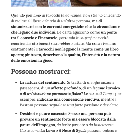
Quando poniamo ai tarocchi la domanda
,
non stiamo chiedendo
di violare il libero arbitrio di un’altra persona
,
ma di
sintonizzarsi con le correnti energetiche che la circondano e
che legano due individui
. Le carte agiscono come
un ponte
tra il conscio e l’inconscio
,
portando in superficie verità
emotive che altrimenti resterebbero celate
. Ma cosa rivelano,
esattamente?
I tarocchi non leggono la mente come un libro
aperto; piuttosto, descrivono la qualità, l’intensità e la natura
delle emozioni in gioco
.
Possono mostrarci:
La natura del sentimento
: Si tratta di un’
infatuazione
passeggera
, di un
affetto profondo
, di un
legame karmico
o di un’attrazione puramente fisica?
Le carte di Coppe
, per
esempio,
indicano una connessione emotiva
, mentre
i
Bastoni possono segnalare una forte passione e desiderio
.
Desideri e paure nascoste
:
Spesso
una persona può
provare un sentimento forte ma essere bloccata dalla
paura dell’impegno
,
da ferite passate o da insicurezze
.
Carte come
La Luna
o il
Nove di Spade
possono indicare