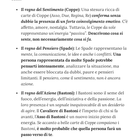
Il regno del Sentimento
(Coppe):
Una stesura ricca di
carte di Coppe (
Asso, Due, Regina, Re
)
conferma senza
dubbio la presenza di un forte coinvolgimento emotivo
. C’è
affetto, amore, nostalgia. Tuttavia,
le Coppe da sole
rappresentano un’energia “passiva”
.
Descrivono
cosa si
sente
, non necessariamente
cosa si fa
.
Il regno del Pensiero
(Spade):
Le Spade rappresentano
la
mente, la comunicazione, le idee e anche i conflitti
.
Una
persona rappresentata da molte Spade potrebbe
pensarti intensamente
, analizzare la situazione, ma
anche essere bloccata da dubbi, paure e pensieri
limitanti.
Il pensiero, come il sentimento, non è ancora
azione
.
Il regno dell’Azione
(Bastoni):
I Bastoni sono il seme del
fuoco, dell’energia, dell’iniziativa e della passione.
La
loro presenza è un segnale inequivocabile di un desiderio
di agire
. Il
Cavaliere di Bastoni
è l’impeto di chi si fa
avanti, l’
Asso di Bastoni
è un nuovo inizio pieno di
energia.
Se accanto a belle carte di Coppe compaiono i
Bastoni
,
è molto probabile che quella persona farà un
passo verso di te
.