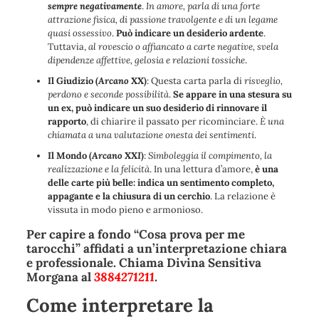
sempre negativamente
.
In amore, parla di una forte
attrazione fisica, di passione travolgente e di un legame
quasi ossessivo
.
Può indicare un desiderio ardente
.
Tuttavia,
al rovescio o affiancato a carte negative, svela
dipendenze affettive, gelosia e relazioni tossiche
.
Il Giudizio
(
Arcano XX
)
: Questa carta parla di
risveglio,
perdono e seconde possibilità
.
Se appare in una stesura su
un ex, può indicare un suo desiderio di rinnovare il
rapporto
, di chiarire il passato per ricominciare.
È una
chiamata a una valutazione onesta dei sentimenti
.
Il Mondo
(
Arcano XXI
)
:
Simboleggia il compimento, la
realizzazione e la felicità
. In una lettura d’amore,
è una
delle carte più belle: indica un sentimento completo,
appagante e la chiusura di un cerchio
. La relazione è
vissuta in modo pieno e armonioso.
Per capire a fondo “Cosa prova per me
tarocchi” affidati a un’interpretazione chiara
e professionale. Chiama Divina Sensitiva
Morgana al
3884271211
.
Come interpretare la