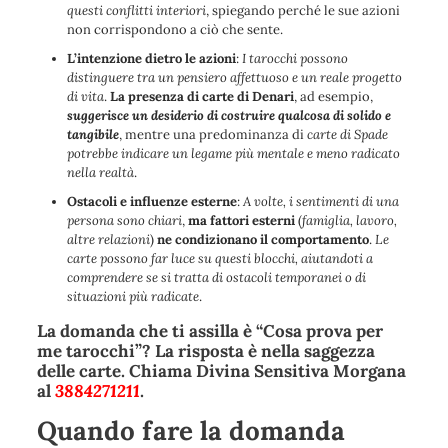
questi conflitti interiori
, spiegando perché le sue azioni
non corrispondono a ciò che sente.
L’intenzione dietro le azioni
:
I tarocchi possono
distinguere tra un pensiero affettuoso e un reale progetto
di vita
.
La presenza di carte di Denari
, ad esempio,
suggerisce un desiderio di costruire qualcosa di solido e
tangibile
, mentre una predominanza di
carte di Spade
potrebbe indicare un legame più mentale e meno radicato
nella realtà
.
Ostacoli e influenze esterne
:
A volte, i sentimenti di una
persona sono chiari
,
ma fattori esterni
(
famiglia, lavoro,
altre relazioni
)
ne condizionano il comportamento
.
Le
carte possono far luce su questi blocchi, aiutandoti a
comprendere se si tratta di ostacoli temporanei o di
situazioni più radicate
.
La domanda che ti assilla è “Cosa prova per
me tarocchi”? La risposta è nella saggezza
delle carte. Chiama Divina Sensitiva Morgana
al
3884271211
.
Quando fare la domanda