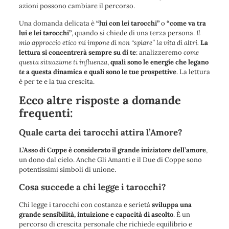
azioni possono cambiare il percorso.
Una domanda delicata è
“lui con lei tarocchi”
o
“come va tra
lui e lei tarocchi”
, quando si chiede di una terza persona.
Il
mio approccio etico mi impone di non “spiare” la vita di altri.
La
lettura si concentrerà sempre su di te
: analizzeremo
come
questa situazione ti influenza
,
quali sono le energie che legano
te
a questa dinamica e quali sono le tue prospettive
. La lettura
è per te e la tua crescita.
Ecco altre risposte a domande
frequenti:
Quale carta dei tarocchi attira l’Amore?
L’Asso di Coppe è considerato il grande iniziatore dell’amore
,
un dono dal cielo.
Anche Gli Amanti e il Due di Coppe sono
potentissimi simboli di unione
.
Cosa succede a chi legge i tarocchi?
Chi legge i tarocchi con costanza e serietà
sviluppa una
grande sensibilità, intuizione e capacità di ascolto
.
È un
percorso di crescita personale che richiede equilibrio e