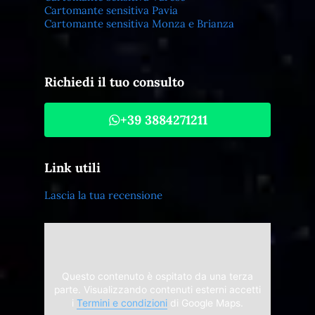
Cartomante sensitiva Pavia
Cartomante sensitiva Monza e Brianza
Richiedi il tuo consulto
+39 3884271211
Link utili
Lascia la tua recensione
Questo contenuto è ospitato da una terza
parte. Visualizzando contenuti esterni accetti
i
Termini e condizioni
di Google Maps.