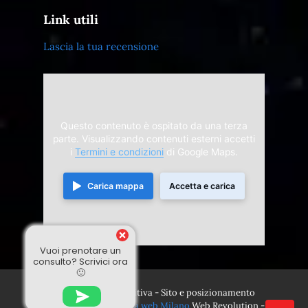
Link utili
Lascia la tua recensione
Questo contenuto è ospitato da una terza
parte. Visualizzando contenuti esterni accetti
i
Termini e condizioni
di Google Maps.
Carica mappa
Accetta e carica
Vuoi prenotare un
consulto? Scrivici ora
🙂
© 2024 Divina Sensitiva - Sito e posizionamento
realizzato dall'
Agenzia web Milano
Web Revolution -