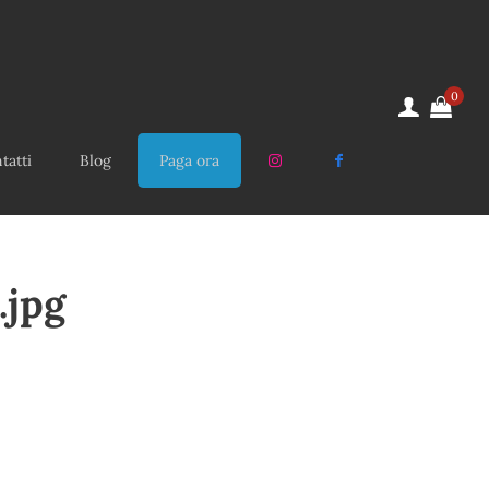
0
tatti
Blog
Paga ora
.jpg