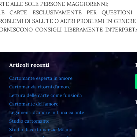
RTE ALLE SOLE PERSONE MAGGIORENNI;
E CARTE ESCLUSIVAMENTE PER QUESTIONI S
OBLEMI DI SALUTE O ALTRI PROBLEMI IN GENERE
ORNISCONO CONSIGLI LIBERAMENTE INTERPRETA
Articoli recenti
Cartomante esperta in amore
Cartomanzia ritorni d’amore
Lettura delle carte come funziona
Cartomante dell’amore
Legamenti d’amore in Luna calante
Studio cartomante
Studio di cartomanzia Milano