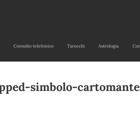
Consulto telefonico
Tarocchi
Astrologia
Con
pped-simbolo-cartomante