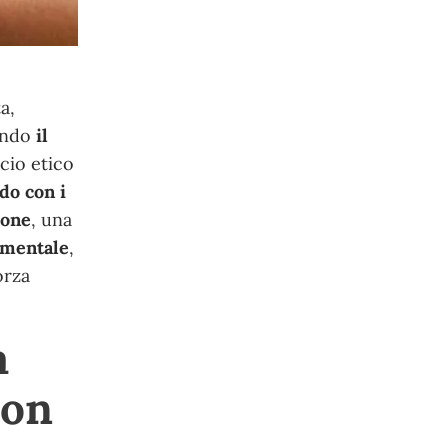
a,
ando
il
cio etico
do con i
ione
, una
timentale
,
orza
a
con