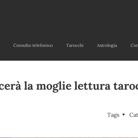
Consulto telefonico
Tarocchi
Astrologia
Con
cerà la moglie lettura taro
Tags
Ca