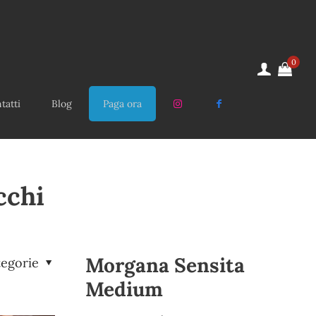
0
tatti
Blog
Paga ora
cchi
Morgana Sensita
tegorie
Medium