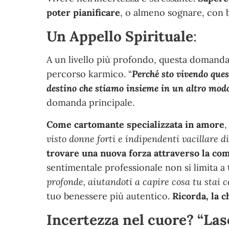
poter pianificare
, o almeno sognare, con b
Un Appello Spirituale
:
A un livello più profondo, questa domand
percorso karmico. “
Perché sto vivendo que
destino che stiamo insieme in un altro mod
domanda principale.
Come cartomante specializzata in amore
,
visto donne forti e indipendenti vacillare d
trovare una nuova forza attraverso la co
sentimentale professionale non si limita a
profonde, aiutandoti a capire cosa tu stai
tuo benessere più autentico.
Ricorda, la c
Incertezza nel cuore? “Las