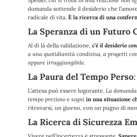
Spesso,
chi si trova in una relazione non u
domanda sottende il desiderio che l’amore 
radicale di vita
.
È la ricerca di una confer
La Speranza di un Futuro 
Al di là della validazione,
c’è il desiderio c
a una quotidianità condivisa, a progetti co
appare irraggiungibile
.
La Paura del Tempo Perso
:
L’attesa può essere logorante
.
La domanda n
tempo prezioso e sogni
in una situazione 
ritrovarsi, un giorno, con un pugno di m
La Ricerca di Sicurezza E
Vivere nell’incertezza è stressante
.
Sapere 