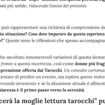
asi più solide,
riducendo l’ansia del presente
.
a può rappresentare una richiesta di comprensione d
sta situazione? Cosa devo imparare da questa esperienz
o?
” Queste sono le riflessioni che spesso accompagna
 ho ascoltato innumerevoli variazioni di questa doma
i fronte a questa incertezza
, così come
donne più fragi
mprensione offerta dai Tarocchi
.
Un consulto cartoma
 tentare di predire un evento, ma
esplora queste motiv
 cercando veramente
e se la situazione attuale è allineat
hiarezza è il primo passo verso la serenità
.
cerà la moglie lettura tarocchi” p