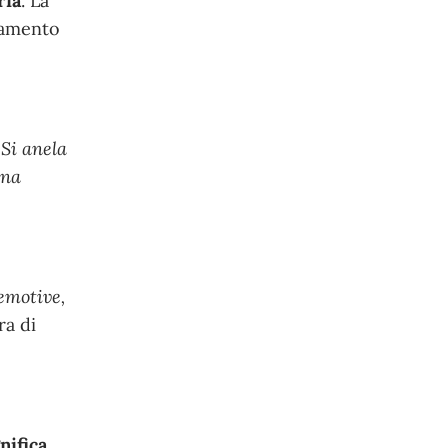
ria
.
La
biamento
.
Si anela
ina
emotive,
ra di
nifica