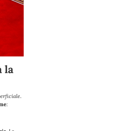
 la
erficiale
.
eme
: