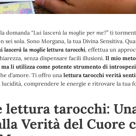
e la domanda “
Lui lascerà la moglie per me?
” ti torment
 sei sola. Sono Morgana, la tua Divina Sensitiva.
Qu
ui
lascerà la moglie lettura tarocchi
,
effettua un approc
iarezza, senza dispensare facili
illusioni
.
Il mio meto
 ma li utilizza come potente strumento di introspez
che d’amore.
Ti offro una
lettura tarocchi verità sen
 lucidità
, comprendere le energie e ritrovare la tua f
 lettura tarocchi: Un
lla Verità del Cuore 