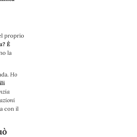
el proprio
a? È
no la
nda.
Ho
li
nzia
azioni
a con il
uò