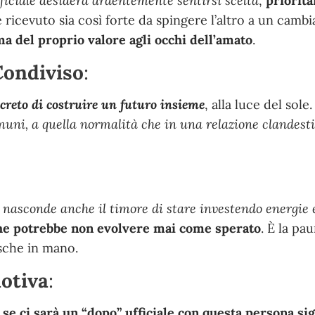
fficiale desidera ardentemente sentirsi scelta
,
priorita
ricevuto sia così forte da spingere l’altro a un cam
ma del proprio valore agli occhi dell’amato
.
Condiviso
:
oncreto di costruire un futuro insieme
, alla luce del sole
muni, a quella normalità che in una relazione clandest
asconde anche il timore di stare investendo energie 
che potrebbe non evolvere mai come sperato
.
È la pau
osche in mano
.
motiva
:
se ci sarà un “dopo” ufficiale con questa persona sig