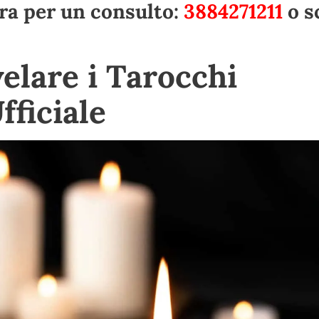
ora per un consulto:
3884271211
o s
elare i Tarocchi
fficiale