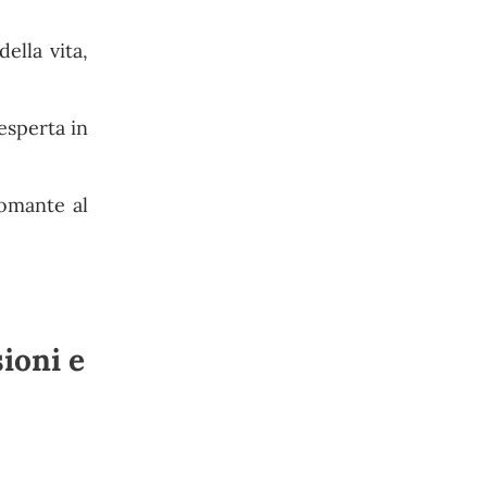
ella vita,
esperta in
tomante al
ioni e