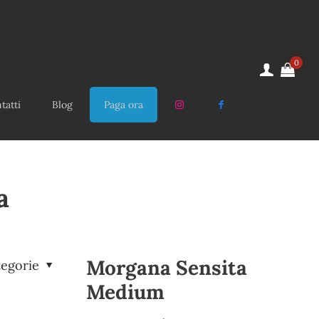
0
tatti
Blog
Paga ora
a
Morgana Sensita
tegorie
Medium