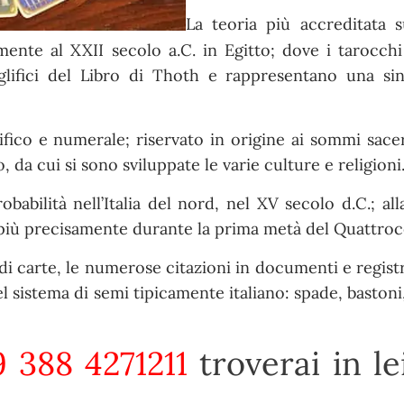
La teoria più accreditata su
ente al XXII secolo a.C. in Egitto; dove i tarocchi
glifici del Libro di Thoth e rappresentano una sin
ifico e numerale; riservato in origine ai sommi sace
 da cui si sono sviluppate le varie culture e religioni
babilità nell’Italia del nord, nel XV secolo d.C.; all
 più precisamente durante la prima metà del Quattroc
di carte, le numerose citazioni in documenti e registr
del sistema di semi tipicamente italiano: spade, bastoni
 388 4271211
troverai in l