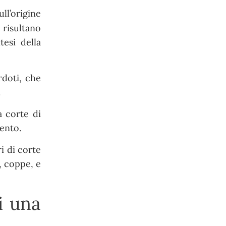
ll’origine
 risultano
tesi della
rdoti, che
.
a corte di
ento.
i di corte
, coppe, e
ei una