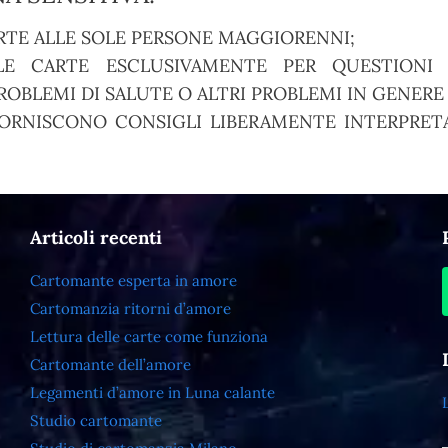
RTE ALLE SOLE PERSONE MAGGIORENNI;
E CARTE ESCLUSIVAMENTE PER QUESTIONI S
OBLEMI DI SALUTE O ALTRI PROBLEMI IN GENERE
ORNISCONO CONSIGLI LIBERAMENTE INTERPRETA
Articoli recenti
Cartomante esperta in amore
Cartomanzia ritorni d’amore
Lettura delle carte come funziona
Cartomante dell’amore
Legamenti d’amore in Luna calante
Studio cartomante