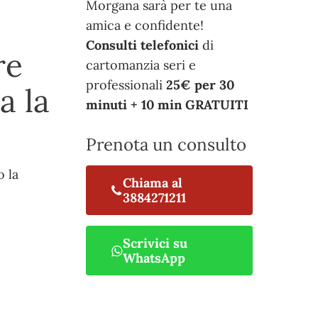
Morgana sarà per te una
amica e confidente!
Consulti telefonici
di
re
cartomanzia seri e
professionali
25€ per 30
a la
minuti + 10 min GRATUITI
Prenota un consulto
o la
Chiama al
3884271211
Scrivici su
WhatsApp