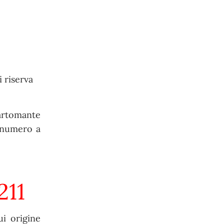
i riserva
cartomante
n numero a
211
ui origine