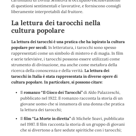
cartomanti di Divina Sensitiva si occupano esclusivamente
di questioni sentimentali e lavorative, e forniscono consigli
liberamente interpretabili dal fruitore.
La lettura dei tarocchi nella
cultura popolare
La lettura dei tarocchi è una pratica che ha ispirato la cultura
popolare per secoli
. In letteratura, i tarocchi sono spesso
rappresentati come un simbolo di mistero e di magia. In film
e serie televisive, i tarocchi possono essere utilizzati come
strumento di divinazione, ma anche come metafora della
ricerca della conoscenza e della verità.
La lettura dei
tarocchi in Italia è stata rappresentata in diverse opere di
cultura popolare. In particolare, si possono citare
:
Il
romanzo “Il Gioco dei Tarocchi”
di Aldo Palazzeschi,
pubblicato nel 1922. Il romanzo racconta la storia di un
giovane uomo che si innamora di una donna che pratica
la lettura dei tarocchi;
Il
film “La Morte in diretta”
di Michele Soavi, pubblicato
nel 1987. Il film racconta la storia di un gruppo di giovani
che si divertono a fare sedute spiritiche con i tarocchi;