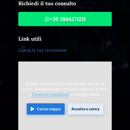
Richiedi il tuo consulto
+39 3884271211
Link utili
Lascia la tua recensione
Questo contenuto è ospitato da una terza
parte. Visualizzando contenuti esterni accetti
i
Termini e condizioni
di Google Maps.
Carica mappa
Accetta e carica