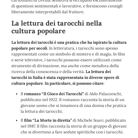
cartomanti di Divina Sensitiva si occupano esclusivamente
di questioni sentimentali e lavorative, e forniscono consigli
liberamente interpretabili dal fruitore.
La lettura dei tarocchi nella
cultura popolare
La lettura dei tarocchi è una pratica che ha ispirato la cultura
popolare per secoli
. In letteratura, i tarocchi sono spesso
rappresentati come un simbolo di mistero e di magia. In film
e serie televisive, i tarocchi possono essere utilizzati come
strumento di divinazione, ma anche come metafora della
ricerca della conoscenza e della verità.
La lettura dei
tarocchi in Italia è stata rappresentata in diverse opere di
cultura popolare. In particolare, si possono citare
:
Il
romanzo “Il Gioco dei Tarocchi”
di Aldo Palazzeschi,
pubblicato nel 1922. Il romanzo racconta la storia di un
giovane uomo che si innamora di una donna che pratica
la lettura dei tarocchi;
Il
film “La Morte in diretta”
di Michele Soavi, pubblicato
nel 1987. Il film racconta la storia di un gruppo di giovani
che si divertono a fare sedute spiritiche con i tarocchi;