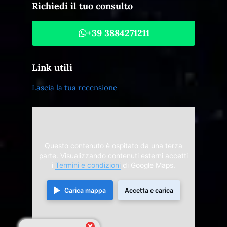
Richiedi il tuo consulto
+39 3884271211
Link utili
Lascia la tua recensione
Questo contenuto è ospitato da una terza
parte. Visualizzando contenuti esterni accetti
i
Termini e condizioni
di Google Maps.
Carica mappa
Accetta e carica