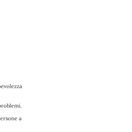
pevolezza
problemi.
persone a