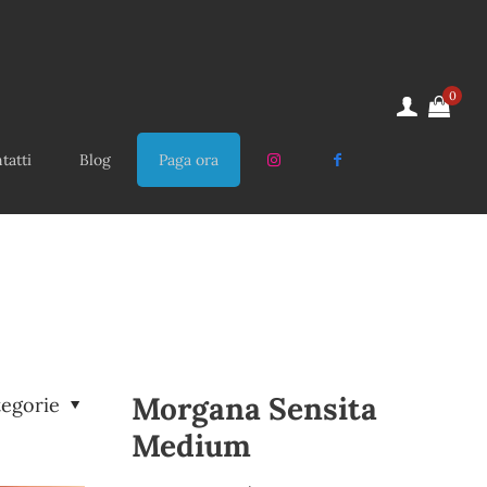
0
tatti
Blog
Paga ora
Morgana Sensita
tegorie
Medium