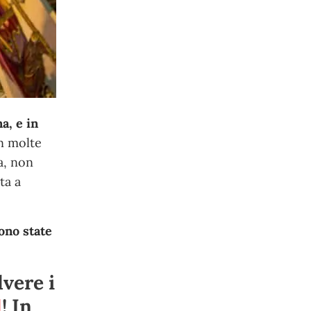
a, e in
in molte
ia, non
ta a
sono state
lvere i
1
! In