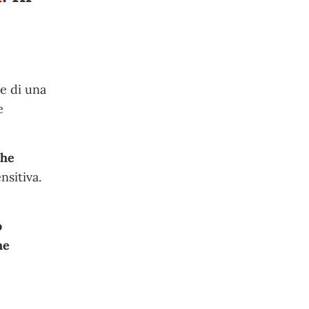
de di una
e
che
nsitiva.
o
he