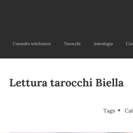
Consulto telefonico
Tarocchi
Astrologia
Con
Lettura tarocchi Biella
Tags
Ca