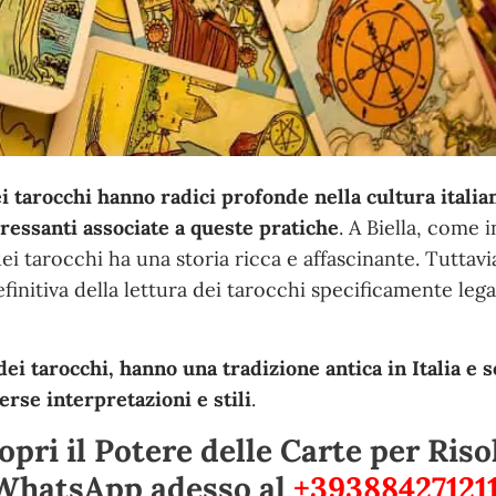
i tarocchi hanno radici profonde nella cultura italian
eressanti associate a queste pratiche
. A Biella, come 
a dei tarocchi ha una storia ricca e affascinante. Tuttav
initiva della lettura dei tarocchi specificamente lega
 dei tarocchi, hanno una tradizione antica in Italia e 
erse interpretazioni e stili
.
opri il Potere delle Carte per Riso
 WhatsApp adesso al
+39388427121