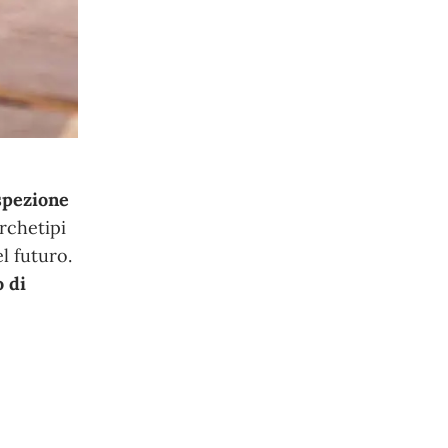
ospezione
rchetipi
l futuro.
o di