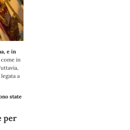
a, e in
, come in
Tuttavia,
 legata a
sono state
e per
l