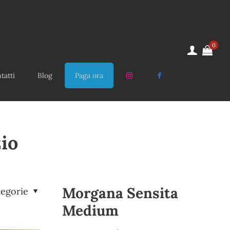
0
tatti
Blog
Paga ora
zio
Morgana Sensita
tegorie
Medium