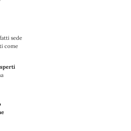
nfatti sede
ati come
esperti
na
o
he