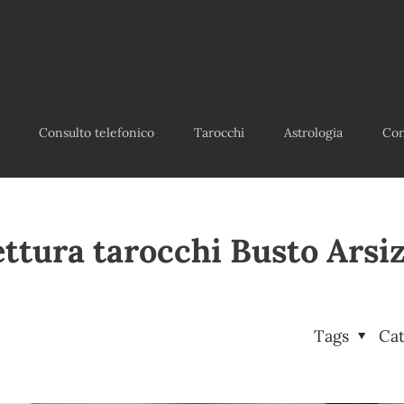
Consulto telefonico
Tarocchi
Astrologia
Con
ttura tarocchi Busto Arsi
Tags
Ca