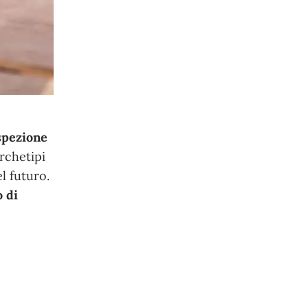
ospezione
rchetipi
l futuro.
o di