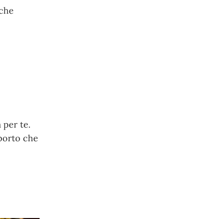
 che
 per te.
pporto che
o