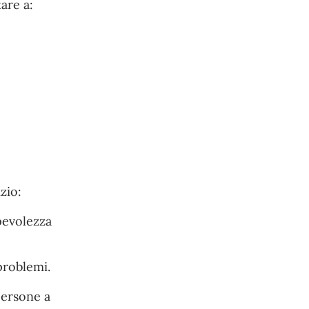
are a:
zio:
pevolezza
problemi.
persone a