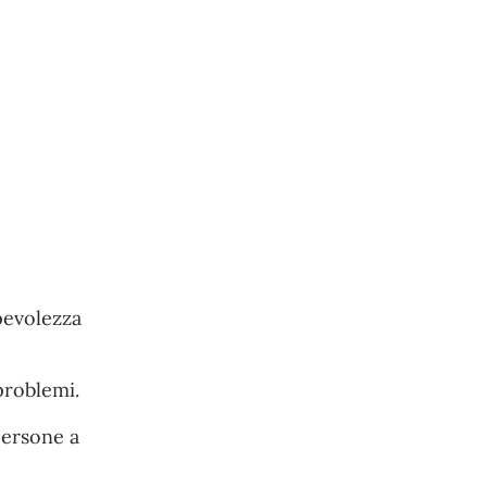
pevolezza
problemi.
persone a