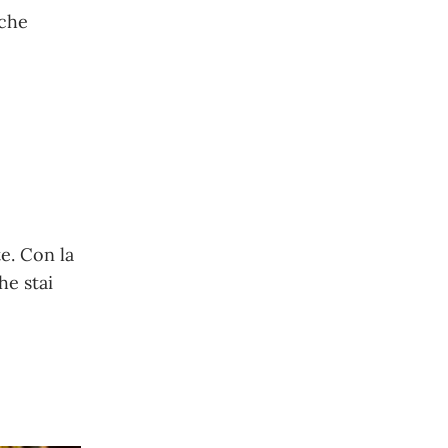
 che
te. Con la
he stai