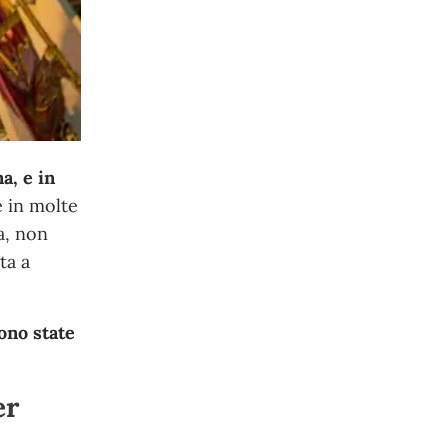
a, e in
e in molte
ia, non
ta a
sono state
er
l