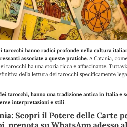
i tarocchi hanno radici profonde nella cultura italian
eressanti associate a queste pratiche
. A Catania, com
a dei tarocchi ha una storia ricca e affascinante. Tuttav
initiva della lettura dei tarocchi specificamente lega
 dei tarocchi, hanno una tradizione antica in Italia e 
erse interpretazioni e stili
.
ia: Scopri il Potere delle Carte p
bi, prenota su WhatsApp adesso a