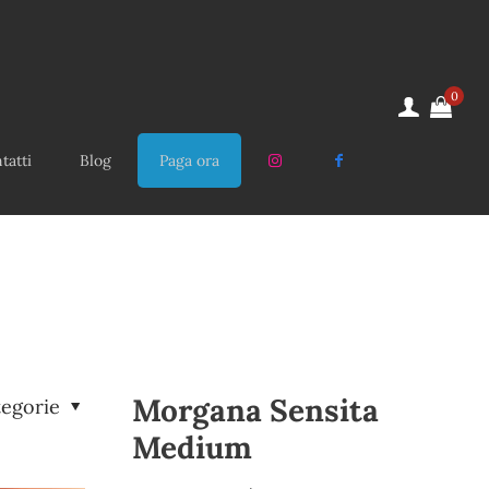
0
tatti
Blog
Paga ora
Morgana Sensita
tegorie
Medium