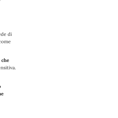
sede di
 come
i che
nsitiva.
o
he
: