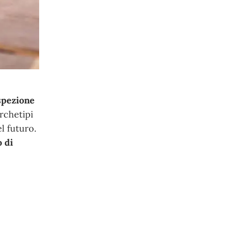
ospezione
rchetipi
l futuro.
o di