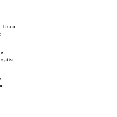
e di una
e
he
nsitiva.
o
he