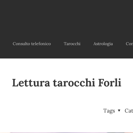
Consulto telefonico
Tarocchi
Astrologia
Con
Lettura tarocchi Forli
Tags
Ca