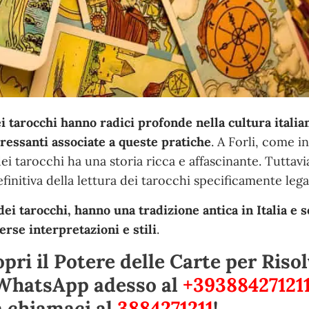
i tarocchi hanno radici profonde nella cultura italian
eressanti associate a queste pratiche
. A Forli, come i
a dei tarocchi ha una storia ricca e affascinante. Tuttav
nitiva della lettura dei tarocchi specificamente legat
 dei tarocchi, hanno una tradizione antica in Italia e 
erse interpretazioni e stili
.
pri il Potere delle Carte per Risol
 WhatsApp adesso al
+39388427121
a chiamaci al
3884271211
!