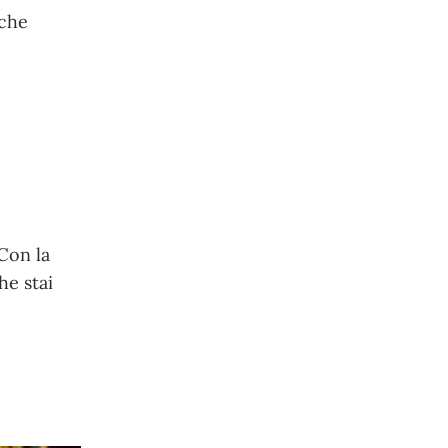
 che
 Con la
he stai