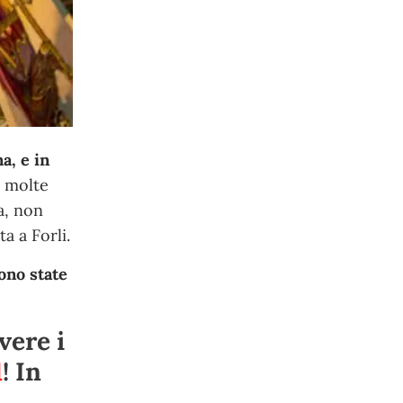
a, e in
n molte
ia, non
a a Forli.
sono state
vere i
1
! In