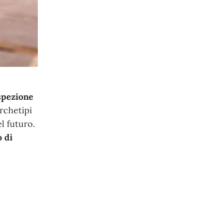
ospezione
rchetipi
l futuro.
o di