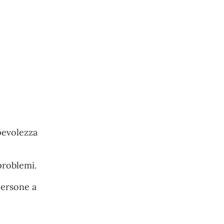
pevolezza
problemi.
persone a