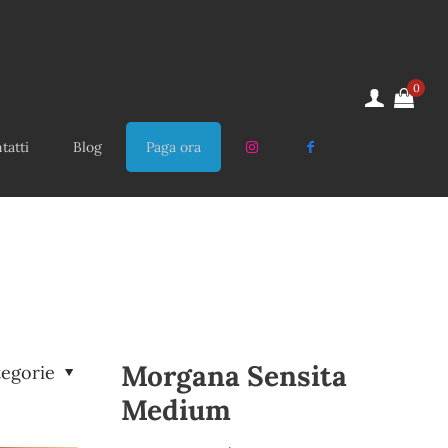
0
tatti
Blog
Paga ora
Morgana Sensita
tegorie
Medium