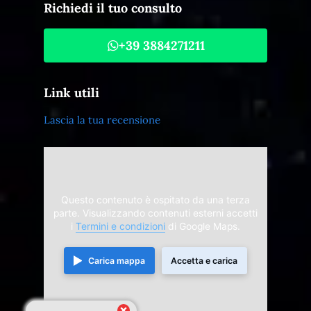
Richiedi il tuo consulto
+39 3884271211
Link utili
Lascia la tua recensione
Questo contenuto è ospitato da una terza
parte. Visualizzando contenuti esterni accetti
i
Termini e condizioni
di Google Maps.
Carica mappa
Accetta e carica