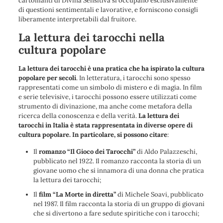
cartomanti di Divina Sensitiva si occupano esclusivamente
di questioni sentimentali e lavorative, e forniscono consigli
liberamente interpretabili dal fruitore.
La lettura dei tarocchi nella
cultura popolare
La lettura dei tarocchi è una pratica che ha ispirato la cultura
popolare per secoli
. In letteratura, i tarocchi sono spesso
rappresentati come un simbolo di mistero e di magia. In film
e serie televisive, i tarocchi possono essere utilizzati come
strumento di divinazione, ma anche come metafora della
ricerca della conoscenza e della verità.
La lettura dei
tarocchi in Italia è stata rappresentata in diverse opere di
cultura popolare. In particolare, si possono citare
:
Il
romanzo “Il Gioco dei Tarocchi”
di Aldo Palazzeschi,
pubblicato nel 1922. Il romanzo racconta la storia di un
giovane uomo che si innamora di una donna che pratica
la lettura dei tarocchi;
Il
film “La Morte in diretta”
di Michele Soavi, pubblicato
nel 1987. Il film racconta la storia di un gruppo di giovani
che si divertono a fare sedute spiritiche con i tarocchi;