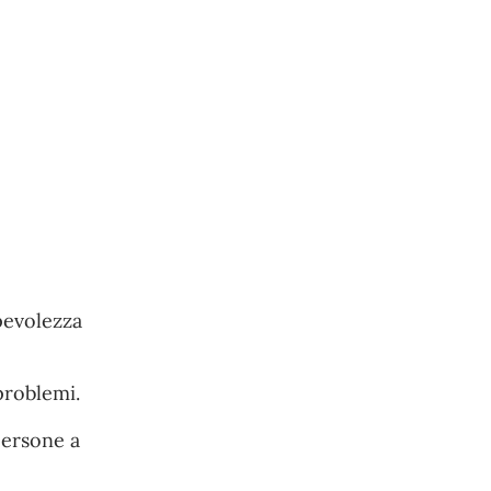
pevolezza
problemi.
persone a