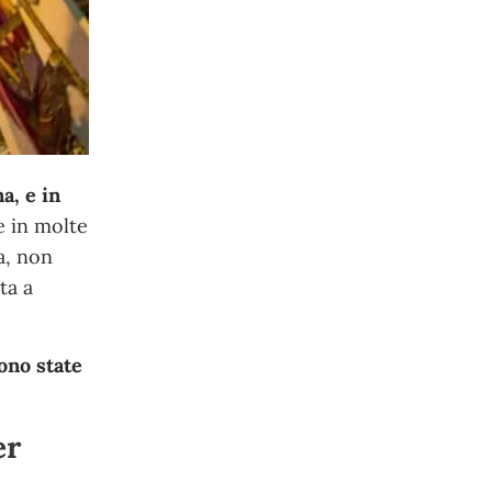
a, e in
e in molte
ia, non
ta a
sono state
er
l