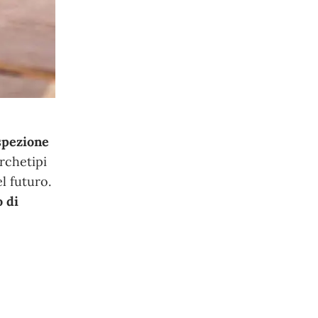
ospezione
rchetipi
l futuro.
o di