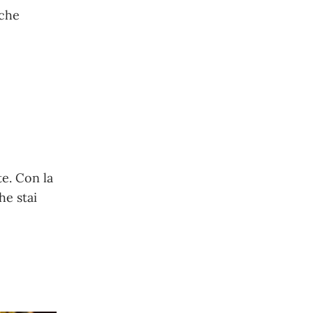
 che
te. Con la
he stai