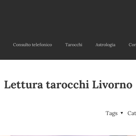
Consulto telefonico
Tarocchi
Astrologia
Con
Lettura tarocchi Livorno
Tags
Ca