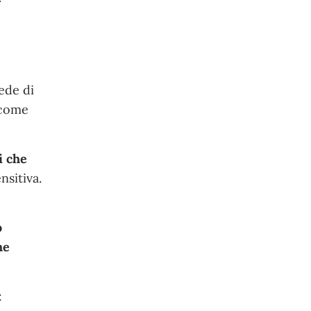
sede di
 come
i che
nsitiva.
o
he
: