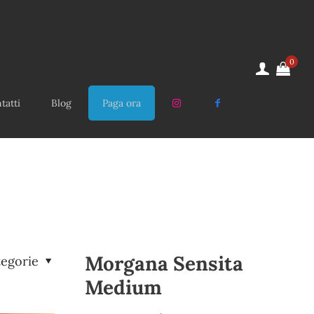
0
tatti
Blog
Paga ora
Morgana Sensita
tegorie
Medium