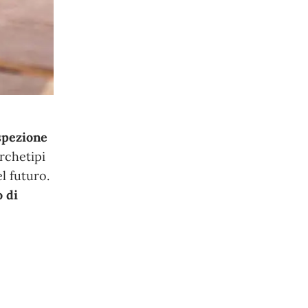
ospezione
rchetipi
l futuro.
o di