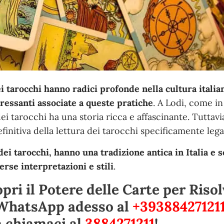
i tarocchi hanno radici profonde nella cultura italian
eressanti associate a queste pratiche
. A Lodi, come i
a dei tarocchi ha una storia ricca e affascinante. Tuttav
initiva della lettura dei tarocchi specificamente lega
 dei tarocchi, hanno una tradizione antica in Italia e 
erse interpretazioni e stili
.
pri il Potere delle Carte per Risol
 WhatsApp adesso al
+39388427121
a chiamaci al
3884271211
!