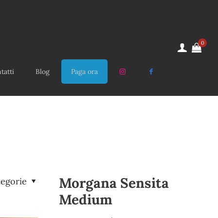
0
tatti
Blog
Paga ora
Morgana Sensita
tegorie
Medium