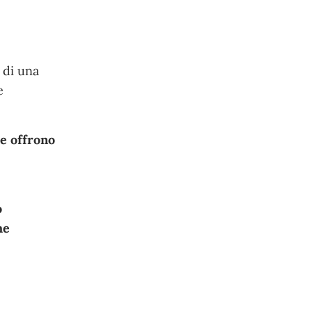
e di una
e
he offrono
o
he