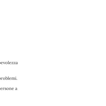
pevolezza
problemi.
persone a