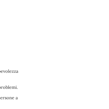
pevolezza
problemi.
persone a