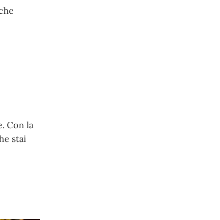
 che
e. Con la
he stai