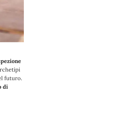
ospezione
rchetipi
l futuro.
o di