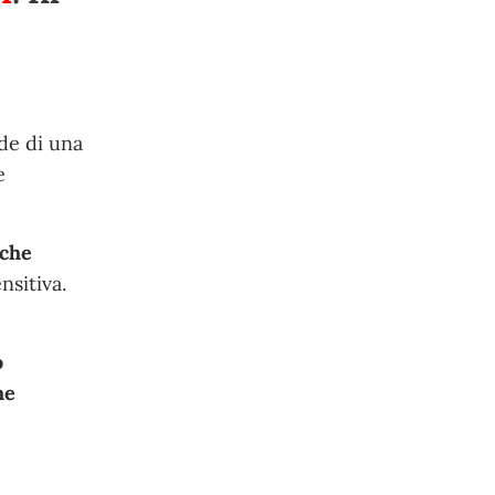
ede di una
e
 che
nsitiva.
o
he