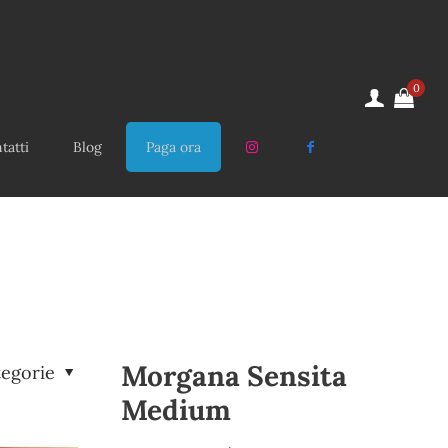
0
tatti
Blog
Paga ora
Morgana Sensita
tegorie
Medium