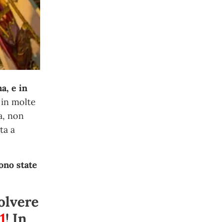
a, e in
 in molte
ia, non
ta a
sono state
olvere
1
! In