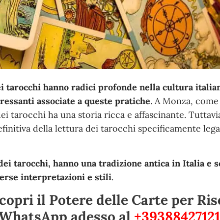
i tarocchi hanno radici profonde nella cultura italian
eressanti associate a queste pratiche
. A Monza, come
a dei tarocchi ha una storia ricca e affascinante. Tuttav
initiva della lettura dei tarocchi specificamente lega
 dei tarocchi, hanno una tradizione antica in Italia e 
erse interpretazioni e stili
.
opri il Potere delle Carte per Ris
u WhatsApp adesso al
+39388427121