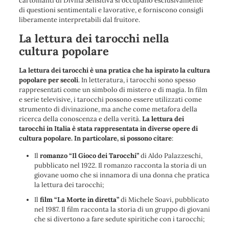
cartomanti di Divina Sensitiva si occupano esclusivamente
di questioni sentimentali e lavorative, e forniscono consigli
liberamente interpretabili dal fruitore.
La lettura dei tarocchi nella
cultura popolare
La lettura dei tarocchi è una pratica che ha ispirato la cultura
popolare per secoli
. In letteratura, i tarocchi sono spesso
rappresentati come un simbolo di mistero e di magia. In film
e serie televisive, i tarocchi possono essere utilizzati come
strumento di divinazione, ma anche come metafora della
ricerca della conoscenza e della verità.
La lettura dei
tarocchi in Italia è stata rappresentata in diverse opere di
cultura popolare. In particolare, si possono citare
:
Il
romanzo “Il Gioco dei Tarocchi”
di Aldo Palazzeschi,
pubblicato nel 1922. Il romanzo racconta la storia di un
giovane uomo che si innamora di una donna che pratica
la lettura dei tarocchi;
Il
film “La Morte in diretta”
di Michele Soavi, pubblicato
nel 1987. Il film racconta la storia di un gruppo di giovani
che si divertono a fare sedute spiritiche con i tarocchi;