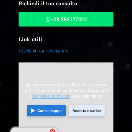
Richiedi il tuo consulto
+39 3884271211
Link utili
Lascia la tua recensione
Questo contenuto è ospitato da una terza
parte. Visualizzando contenuti esterni accetti
i
Termini e condizioni
di Google Maps.
Carica mappa
Accetta e carica