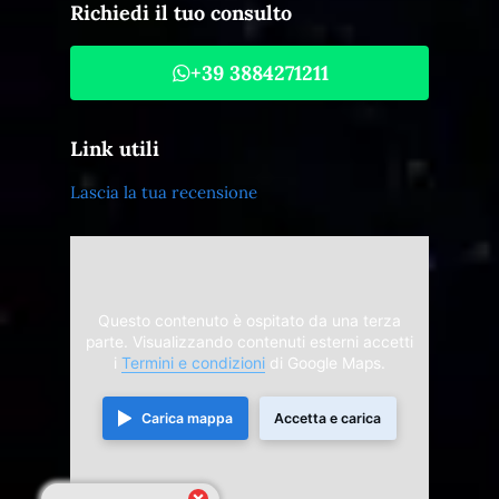
Richiedi il tuo consulto
+39 3884271211
Link utili
Lascia la tua recensione
Questo contenuto è ospitato da una terza
parte. Visualizzando contenuti esterni accetti
i
Termini e condizioni
di Google Maps.
Carica mappa
Accetta e carica