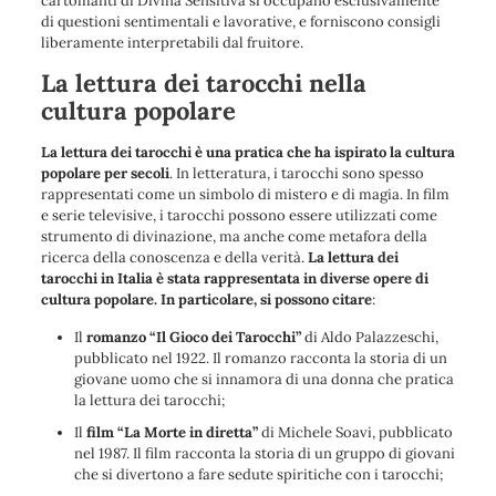
cartomanti di Divina Sensitiva si occupano esclusivamente
di questioni sentimentali e lavorative, e forniscono consigli
liberamente interpretabili dal fruitore.
La lettura dei tarocchi nella
cultura popolare
La lettura dei tarocchi è una pratica che ha ispirato la cultura
popolare per secoli
. In letteratura, i tarocchi sono spesso
rappresentati come un simbolo di mistero e di magia. In film
e serie televisive, i tarocchi possono essere utilizzati come
strumento di divinazione, ma anche come metafora della
ricerca della conoscenza e della verità.
La lettura dei
tarocchi in Italia è stata rappresentata in diverse opere di
cultura popolare. In particolare, si possono citare
:
Il
romanzo “Il Gioco dei Tarocchi”
di Aldo Palazzeschi,
pubblicato nel 1922. Il romanzo racconta la storia di un
giovane uomo che si innamora di una donna che pratica
la lettura dei tarocchi;
Il
film “La Morte in diretta”
di Michele Soavi, pubblicato
nel 1987. Il film racconta la storia di un gruppo di giovani
che si divertono a fare sedute spiritiche con i tarocchi;