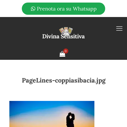
Prenota ora su Whatsapp
0
PageLines-coppiasibacia.jpg