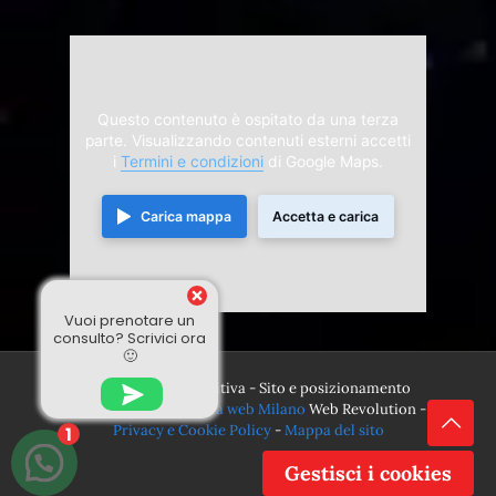
Questo contenuto è ospitato da una terza
parte. Visualizzando contenuti esterni accetti
i
Termini e condizioni
di Google Maps.
Carica mappa
Accetta e carica
Vuoi prenotare un
consulto? Scrivici ora
🙂
© 2024 Divina Sensitiva - Sito e posizionamento
realizzato dall'
Agenzia web Milano
Web Revolution -
Privacy e Cookie Policy
-
Mappa del sito
1
Gestisci i cookies