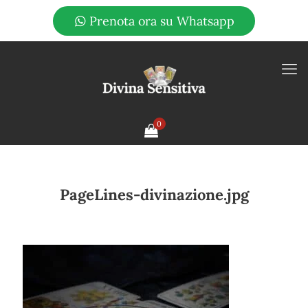
Prenota ora su Whatsapp
0
PageLines-divinazione.jpg