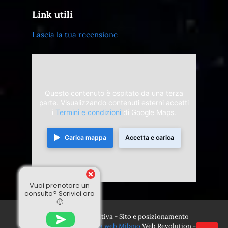
Link utili
Lascia la tua recensione
Questo contenuto è ospitato da una terza
parte. Visualizzando contenuti esterni accetti
i
Termini e condizioni
di Google Maps.
Carica mappa
Accetta e carica
Vuoi prenotare un
consulto? Scrivici ora
🙂
© 2024 Divina Sensitiva - Sito e posizionamento
realizzato dall'
Agenzia web Milano
Web Revolution -