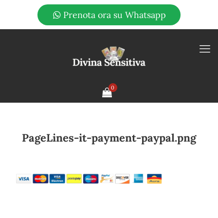
Prenota ora su Whatsapp
0
PageLines-it-payment-paypal.png