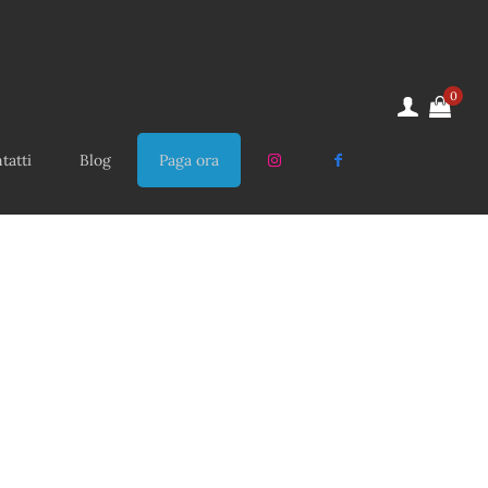
0
tatti
Blog
Paga ora