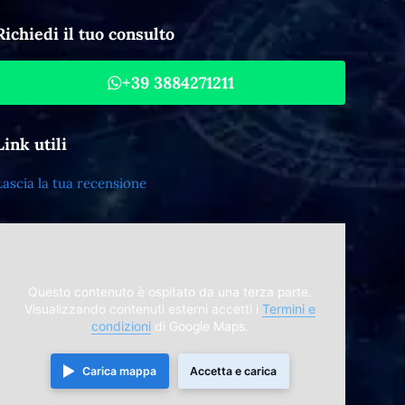
Richiedi il tuo consulto
+39 3884271211
Link utili
Lascia la tua recensione
Questo contenuto è ospitato da una terza parte.
Visualizzando contenuti esterni accetti i
Termini e
condizioni
di Google Maps.
Carica mappa
Accetta e carica