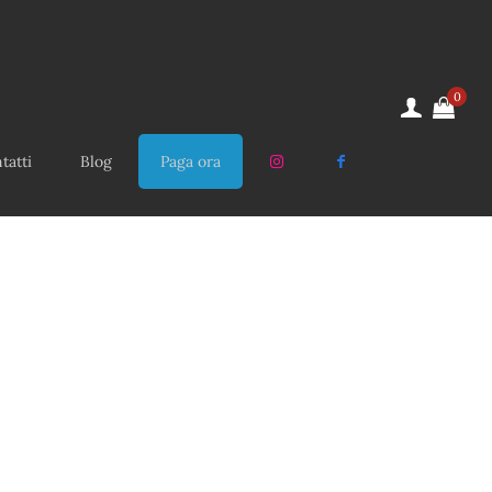
0
tatti
Blog
Paga ora