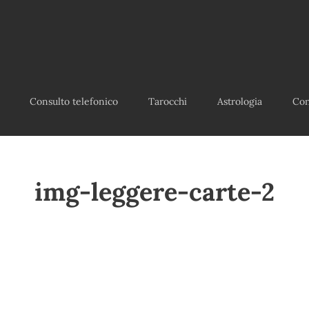
Consulto telefonico
Tarocchi
Astrologia
Con
img-leggere-carte-2