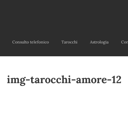
Consulto telefonico
Tarocchi
Astrologia
Con
img-tarocchi-amore-12