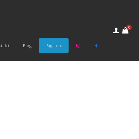
0
tatti
Blog
Paga ora