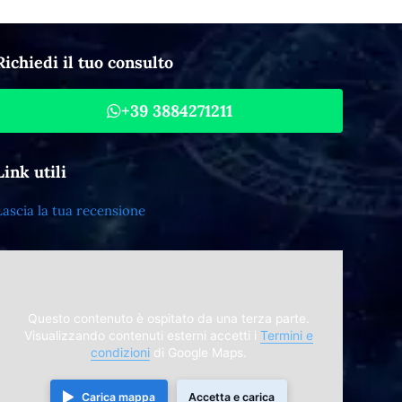
Richiedi il tuo consulto
+39 3884271211
Link utili
Lascia la tua recensione
Questo contenuto è ospitato da una terza parte.
Visualizzando contenuti esterni accetti i
Termini e
condizioni
di Google Maps.
Carica mappa
Accetta e carica