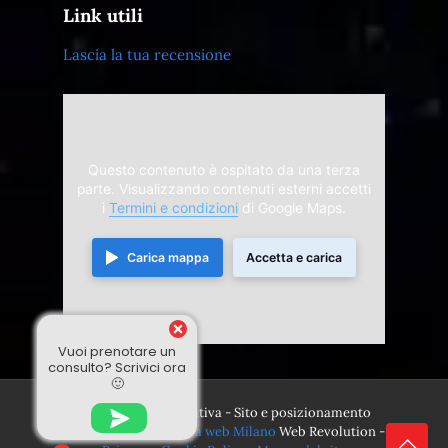
Link utili
Lascia la tua recensione
Questo contenuto è ospitato da una terza
parte. Visualizzando contenuti esterni accetti
i
Termini e condizioni
di Google Maps.
Carica mappa
Accetta e carica
Vuoi prenotare un
consulto? Scrivici ora
🙂
© 2024 Divina Sensitiva - Sito e posizionamento
realizzato dall'
Agenzia web Milano
Web Revolution -