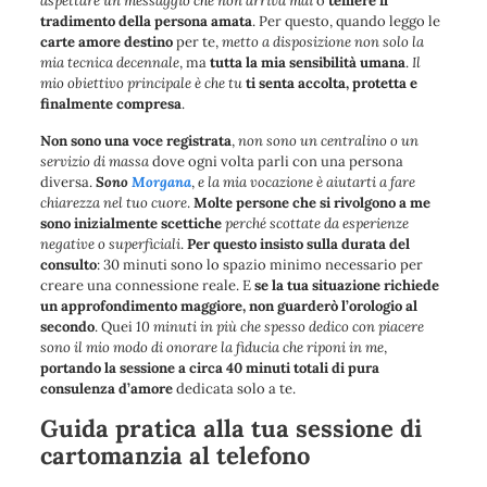
aspettare un messaggio che non arriva mai
o
temere il
tradimento della persona amata
. Per questo, quando leggo le
carte amore destino
per te,
metto a disposizione non solo la
mia tecnica decennale
, ma
tutta la mia sensibilità umana
.
Il
mio obiettivo principale è che tu
ti senta accolta, protetta e
finalmente compresa
.
Non sono una voce registrata
,
non sono un centralino o un
servizio di massa
dove ogni volta parli con una persona
diversa.
Sono
Morgana
,
e la mia vocazione è aiutarti a fare
chiarezza nel tuo cuore
.
Molte persone che si rivolgono a me
sono inizialmente scettiche
perché scottate da esperienze
negative o superficiali
.
Per questo insisto sulla durata del
consulto
: 30 minuti sono lo spazio minimo necessario per
creare una connessione reale. E
se la tua situazione richiede
un approfondimento maggiore, non guarderò l’orologio al
secondo
. Quei
10 minuti in più che spesso dedico con piacere
sono il mio modo di onorare la fiducia che riponi in me
,
portando la sessione a circa 40 minuti totali di pura
consulenza d’amore
dedicata solo a te.
Guida pratica alla tua sessione di
cartomanzia al telefono