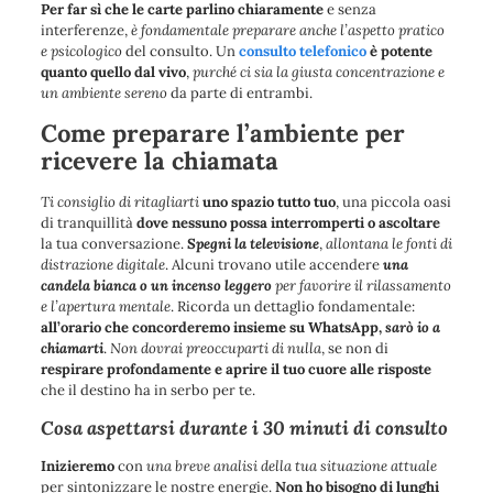
Per far sì che le carte parlino chiaramente
e senza
interferenze,
è fondamentale preparare anche l’aspetto pratico
e psicologico
del consulto. Un
consulto telefonico
è potente
quanto quello dal vivo
,
purché ci sia la giusta concentrazione e
un ambiente sereno
da parte di entrambi.
Come preparare l’ambiente per
ricevere la chiamata
Ti consiglio di ritagliarti
uno spazio tutto tuo
, una piccola oasi
di tranquillità
dove nessuno possa interromperti o ascoltare
la tua conversazione.
Spegni la televisione
,
allontana le fonti di
distrazione digitale
. Alcuni trovano utile accendere
una
candela bianca o un incenso leggero
per favorire il rilassamento
e l’apertura mentale
. Ricorda un dettaglio fondamentale:
all’orario che concorderemo insieme su WhatsApp,
sarò io a
chiamarti
.
Non dovrai preoccuparti di nulla
, se non di
respirare profondamente e aprire il tuo cuore alle risposte
che il destino ha in serbo per te.
Cosa aspettarsi durante i 30 minuti di consulto
Inizieremo
con
una breve analisi della tua situazione attuale
per sintonizzare le nostre energie.
Non ho bisogno di lunghi