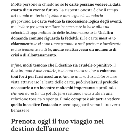
Molte persone si chiedono se
le carte possano vedere la data
esatta di un evento futuro
. La risposta onesta è che
il tempo
nel mondo esoterico è fluido e non segue il calendario
gregoriano
.
Le carte vedono la successione logica degli eventi
,
ma
le date possono oscillare leggermente in base alla tua
velocità di apprendimento delle lezioni necessarie
.
Un’altra
domanda comune riguarda la fedeltà
:
sì
, le carte
mostrano
chiaramente
se ci sono terze persone o se il partner è focalizzato
esclusivamente su di te
,
anche se attraversa un momento di
crisi o di allontanamento
.
Infine
,
molti temono che il destino sia crudele o punitivo
. Il
destino
non è mai crudele, è solo un maestro
che
a volte usa
toni forti per farsi ascoltare
. Anche
una rottura dolorosa
, se
vista attraverso la lente delle carte,
può rivelarsi il preludio
necessario a un incontro molto più importante
e profondo
che non avresti mai potuto fare restando incastrata
in una
relazione tossica o spenta.
Il mio compito è aiutarti a vedere
quella luce oltre l’ostacolo
e accompagnarti verso il tuo vero
benessere.
Prenota oggi il tuo viaggio nel
destino dell’amore