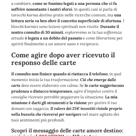
a cambiare
,
come se fossimo legati a una persona che ci fa
soffrire nonostante i nostri sforzi
. In questi casi si parla di
tarocchi karma destino gratis
nelle ricerche comuni, ma
una
lettura seria va ben oltre il concetto superficiale di sfortuna
.
I
blocchi karmici sono lezioni spirituali non risolte
.
Durante il
nostro
consulto di 30 minuti
,
esploreremo se la tua sofferenza
attuale
è legata a un debito del passato
e
come liberartene
per
aprirti finalmente a un amore sano e reciproco.
Come agire dopo aver ricevuto il
responso delle carte
Il consulto non finisce quando si riattacca il telefono
;
in quel
momento inizia la tua trasformazione
.
Ciò che emerge dalle
carte
deve essere elaborato con calma
. Se
le carte suggeriscono
prudenza o distacco temporaneo
,
agire d’impulso contro il
consiglio ricevuto potrebbe peggiorare la situazione
.
La mia
missione è darti gli strumenti e la visione
per gestire il tuo
domani con saggezza
.
Il valore dei 25€ investiti risiede proprio
nella bussola che riceverai per navigare
nel mare agitato dei
tuoi sentimenti più profondi.
Scopri il messaggio delle carte amore destino: