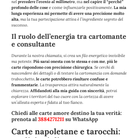
nel
prevedere l’evento al millimetro
, ma
nel capire il “perché”
profondo delle cose
e come
influenzarle positivamente
.
La mia
lunga esperienza mi permette di avere una precisione molto
alta
,
ma la tua partecipazione attiva è l’ingrediente segreto del
successo
.
Il ruolo dell’energia tra cartomante
e consultante
Durante la nostra chiamata, si crea un filo energetico invisibile
ma potente
.
Più sarai onesta con te stessa e con me
,
più le
carte rispondono con precisione chirurgica
.
Se cerchi di
nascondere dei dettagli o di testare la cartomanzia con domande
trabocchetto
,
le carte potrebbero risultare confuse e
frammentarie
.
La trasparenza attira naturalmente la
chiarezza
.
Affidandoti alla mia guida con sincerità
,
potrai
esplorare i territori del tuo cuore con la certezza di avere
un’alleata esperta e fidata
al tuo fianco.
Chiedi alle carte amore destino la tua verità:
prenota al
3884271211
su WhatsApp
Carte napoletane e tarocchi: