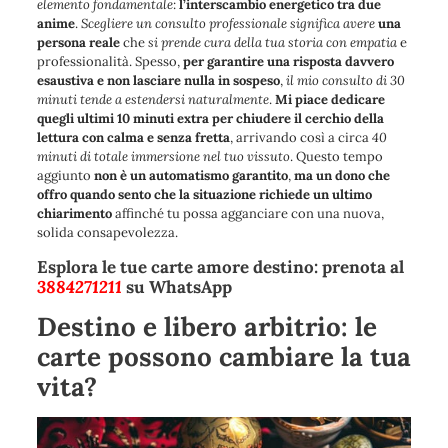
elemento fondamentale
:
l’interscambio energetico tra due
anime
.
Scegliere un consulto professionale significa avere
una
persona reale
che
si prende cura della tua storia con empatia
e
professionalità. Spesso,
per garantire una risposta davvero
esaustiva e non lasciare nulla in sospeso
,
il mio consulto di 30
minuti tende a estendersi naturalmente
.
Mi piace dedicare
quegli ultimi 10 minuti extra per chiudere il cerchio della
lettura con calma e senza fretta
, arrivando così a circa
40
minuti di totale immersione nel tuo vissuto
. Questo tempo
aggiunto
non è un automatismo garantito
,
ma un dono che
offro quando sento che la situazione richiede un ultimo
chiarimento
affinché tu possa agganciare con una nuova,
solida consapevolezza.
Esplora le tue carte amore destino: prenota al
3884271211
su WhatsApp
Destino e libero arbitrio: le
carte possono cambiare la tua
vita?