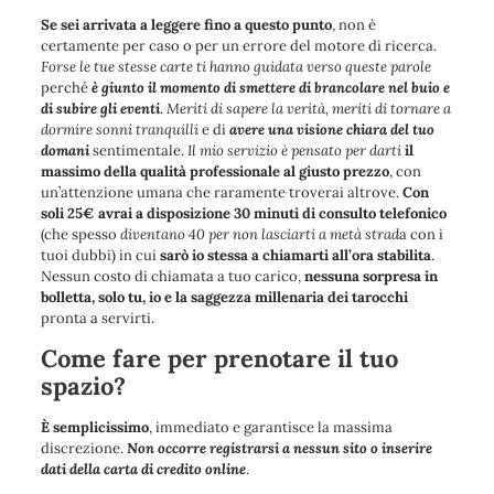
Se sei arrivata a leggere fino a questo punto
, non è
certamente per caso o per un errore del motore di ricerca.
Forse le tue stesse carte ti hanno guidata verso queste parole
perché
è giunto il momento di smettere di brancolare nel buio e
di subire gli eventi
.
Meriti di sapere la verità, meriti di tornare a
dormire sonni tranquilli
e di
avere una visione chiara del tuo
domani
sentimentale.
Il mio servizio è pensato per darti
il
massimo della qualità professionale al giusto prezzo
, con
un’attenzione umana che raramente troverai altrove.
Con
soli 25€ avrai a disposizione 30 minuti di consulto telefonico
(che spesso
diventano 40 per non lasciarti a metà strad
a con i
tuoi dubbi) in cui
sarò io stessa a chiamarti all’ora stabilita
.
Nessun costo di chiamata a tuo carico,
nessuna sorpresa in
bolletta, solo tu, io e la saggezza millenaria dei tarocchi
pronta a servirti.
Come fare per prenotare il tuo
spazio?
È semplicissimo
, immediato e garantisce la massima
discrezione.
Non occorre registrarsi a nessun sito o inserire
dati della carta di credito online
.