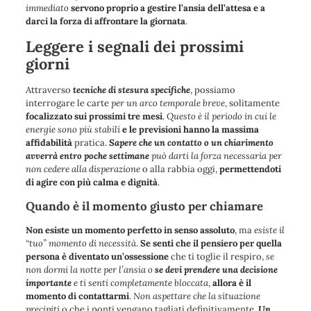
immediato
servono proprio a gestire l’ansia dell’attesa e a
darci la forza di affrontare la giornata
.
Leggere i segnali dei prossimi
giorni
Attraverso
tecniche di stesura specifiche
, possiamo
interrogare le carte
per un arco temporale breve
, solitamente
focalizzato sui prossimi tre mesi
.
Questo è il periodo in cui le
energie sono più stabili
e le previsioni hanno la massima
affidabilità
pratica.
Sapere che un contatto o un chiarimento
avverrà entro poche settimane
può darti la forza necessaria per
non cedere alla disperazione
o alla rabbia oggi,
permettendoti
di agire con più calma e dignità
.
Quando è il momento giusto per chiamare
Non esiste un momento perfetto in senso assoluto
, ma
esiste il
“tuo” momento di necessità
.
Se senti che il pensiero per quella
persona è diventato un’ossessione
che ti toglie il respiro,
se
non dormi la notte per l’ansia
o
se devi prendere una decisione
importante
e ti senti completamente bloccata
,
allora è il
momento di contattarmi
.
Non aspettare che la situazione
precipiti
o che i ponti vengano tagliati definitivamente.
Un