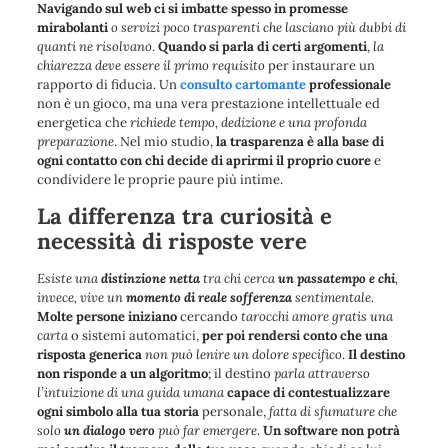
Navigando sul web ci si imbatte spesso in promesse
mirabolanti
o servizi poco trasparenti che lasciano più dubbi di
quanti ne risolvano
.
Quando si parla di certi argomenti
,
la
chiarezza deve essere il primo requisito
per instaurare un
rapporto di fiducia.
Un
consulto cartomante
professionale
non è un gioco
, ma una vera prestazione intellettuale ed
energetica che
richiede tempo, dedizione e una profonda
preparazione
. Nel mio studio,
la trasparenza è alla base di
ogni contatto con chi decide di aprirmi il proprio cuore
e
condividere le proprie paure più intime.
La differenza tra curiosità e
necessità di risposte vere
Esiste una
distinzione netta
tra chi cerca
un passatempo
e chi
,
invece, vive un
momento di reale sofferenza
sentimentale
.
Molte persone iniziano
cercando
tarocchi amore gratis una
carta
o sistemi automatici,
per poi rendersi conto che una
risposta generica
non può lenire un dolore specifico
.
Il destino
non risponde a un algoritmo
; il destino
parla attraverso
l’intuizione di una guida umana
capace di contestualizzare
ogni simbolo alla tua storia
personale,
fatta di sfumature che
solo
un dialogo vero
può far emergere
.
Un software non potrà