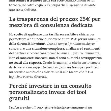
mai sentire il tremore della tua voce
quando chiedi se lui
tornerà,
né potrà cogliere l’energia che si sprigiona durante
una stesa dedicata
.
La
trasparenza
del prezzo: 25€ per
mezz’ora di consulenza dedicata
Ho scelto di applicare una tariffa accessibile e chiara
per
permettere a chiunque di ricevere aiuto:
25€ per un consulto
della durata di 30 minuti
.
Questo tempo è fondamentale per
sviscerare
una situazione complessa
,
analizzare i sentimenti
del partner e
vedere cosa dicono le lame sul futuro
imminente
.
Non ci sono costi nascosti, non ci sono numeri a sovrapprezzo
né scatti alla risposta
. Credo fermamente che
la cartomanzia
debba essere un supporto concreto,
non un lusso per pochi
,
ma
un servizio onesto che valorizzi sia il mio lavoro che la tua
legittima ricerca di verità
.
Perché investire in un consulto
personalizzato invece dei tool
gratuiti
I software
che offrono
letture istantanee
mancano
di un