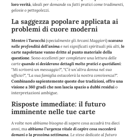
loro verità
,
ideali per domande su fatti pratici come tradimenti,
gelosie o pettegolezzi
.
La saggezza popolare applicata ai
problemi di cuore moderni
Mentre i Tarocchi
(
specialmente gli Arcani Maggiori
)
scavano
nelle profondità dell’anima
e nei significati spirituali più alti
,
le
carte napoletane vanno dritte al punto materiale della
questione
. Sono
eccellenti per completare una lettura delle
carte
quando si desiderano dettagli molto pratici e quotidiani
:
“
Mi scriverà un messaggio?
“, “
C’è un’altra donna nel suo
ufficio?
“, “
La sua famiglia ostacolerà la nostra convivenza?
“.
Combinando sapientemente queste due tradizioni, offro una
visione a 360 gradi che non lascia spazio a dubbi residui
o
interpretazioni ambigue.
Risposte immediate: il futuro
imminente nelle tue carte
A volte
non abbiamo bisogno di sapere cosa accadrà tra dieci
anni
, ma
abbiamo l’urgenza vitale di capire cosa succederà
domani o la prossima settimana
.
Le stese dedicate al futuro