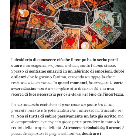
Il
desiderio di conoscere ciò che il tempo ha in serbo per il
cuore
è un’esigenza profonda, antica quanto l’uomo stesso
.
Spesso
ci sentiamo smarriti in un labirinto di emozioni, dubbi
e silenzi
che logorano l’anima,
cercando un appiglio che ci
restituisca la speranza
.
In
questi momenti
,
interrogare le
carte
amore destino
non è un semplice atto di curiosità
, ma
una
ricerca di luce necessaria per orientarsi nel buio dell’incertezza
.
La cartomanzia evolutiva si pone come un ponte tra il tuo
presente incerto e le potenzialità che l’universo ha tracciato per
te
.
Non si tratta di subire passivamente un fato già scritto
,
ma
di comprendere le energie in gioco
per riprendere in mano le
redini della propria felicità.
Attraverso i simboli degli arcani
,
è
possibile esplorare le pieghe dell’anima
,
decifrare i