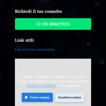
Richiedi il tuo consulto
+39 3884271211
Link utili
Lascia la tua recensione
Questo contenuto è ospitato da una terza
parte. Visualizzando contenuti esterni accetti
i
Termini e condizioni
di Google Maps.
Carica mappa
Accetta e carica