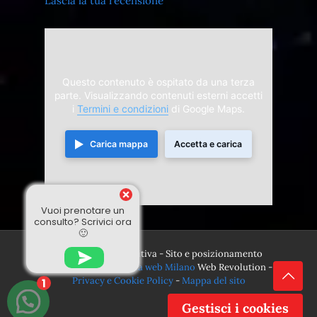
Lascia la tua recensione
Questo contenuto è ospitato da una terza
parte. Visualizzando contenuti esterni accetti
i
Termini e condizioni
di Google Maps.
Carica mappa
Accetta e carica
Vuoi prenotare un
consulto? Scrivici ora
🙂
© 2024 Divina Sensitiva - Sito e posizionamento
realizzato dall'
Agenzia web Milano
Web Revolution -
Privacy e Cookie Policy
-
Mappa del sito
1
Gestisci i cookies