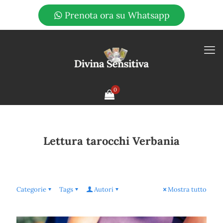
Prenota ora su Whatsapp
0
Lettura tarocchi Verbania
Categorie
Tags
Autori
Mostra tutto