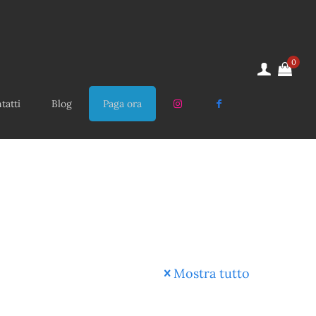
0
tatti
Blog
Paga ora
Mostra tutto