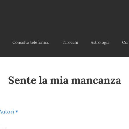
Consulto telefonico
Tarocchi
Astrologia
Con
Sente la mia mancanza
Autori