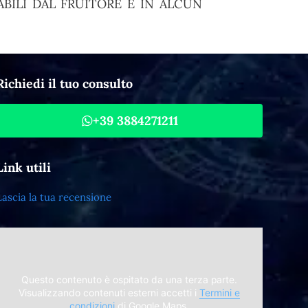
BILI DAL FRUITORE E IN ALCUN
Richiedi il tuo consulto
+39 3884271211
Link utili
Lascia la tua recensione
Questo contenuto è ospitato da una terza parte.
Visualizzando contenuti esterni accetti i
Termini e
condizioni
di Google Maps.