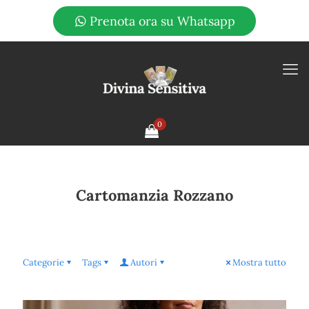
Prenota ora su Whatsapp
0
Cartomanzia Rozzano
Categorie
Tags
Autori
Mostra tutto