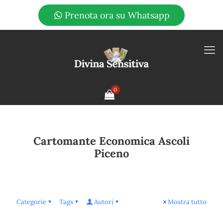
Prenota ora su Whatsapp
0
Cartomante Economica Ascoli
Piceno
Categorie
Tags
Autori
Mostra tutto