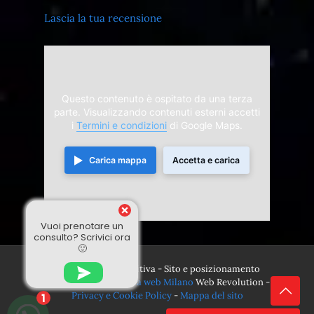
Lascia la tua recensione
Questo contenuto è ospitato da una terza
parte. Visualizzando contenuti esterni accetti
i
Termini e condizioni
di Google Maps.
Carica mappa
Accetta e carica
Vuoi prenotare un
consulto? Scrivici ora
🙂
© 2024 Divina Sensitiva - Sito e posizionamento
realizzato dall'
Agenzia web Milano
Web Revolution -
Privacy e Cookie Policy
-
Mappa del sito
1