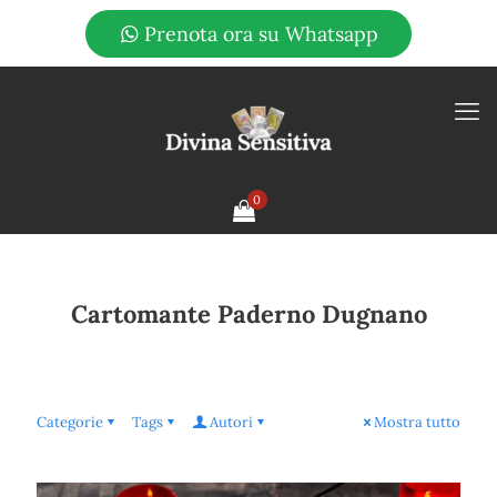
Prenota ora su Whatsapp
0
Cartomante Paderno Dugnano
Categorie
Tags
Autori
Mostra tutto