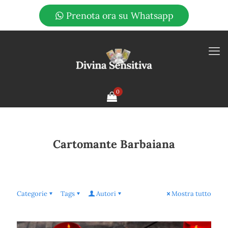
Prenota ora su Whatsapp
0
Cartomante Barbaiana
Categorie
Tags
Autori
Mostra tutto