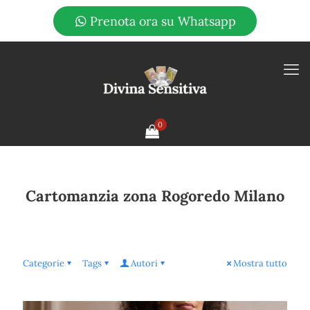
Prenota ora su Whatsapp
0
Cartomanzia zona Rogoredo Milano
Categorie
Tags
Autori
Mostra tutto