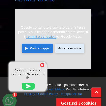
Lascia la tua recensione
Questo contenuto è ospitato da una terza
parte. Visualizzando contenuti esterni accetti
i
Termini e condizioni
di Google Maps.
Carica mappa
Accetta e carica
Vuoi prenotare un
consulto? Scrivici ora
🙂
© 2024 Divina Sensitiva - Sito e posizionamento
realizzato dall'
Agenzia web Milano
Web Revolution -
Privacy e Cookie Policy
-
Mappa del sito
1
Gestisci i cookies