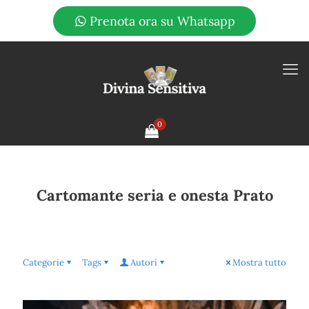
Prenota ora su Whatsapp
0
Cartomante seria e onesta Prato
Categorie
Tags
Autori
Mostra tutto