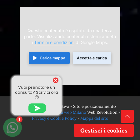
Questo contenuto è ospitato da una terza
parte. Visualizzando contenuti esterni accetti
i
Termini e condizioni
di Google Maps.
Carica mappa
Accetta e carica
Vuoi prenotare un
consulto? Scrivici ora
🙂
© 2024 Divina Sensitiva - Sito e posizionamento
realizzato dall'
Agenzia web Milano
Web Revolution -
Privacy e Cookie Policy
-
Mappa del sito
1
Gestisci i cookies