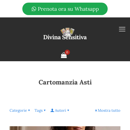
Prenota ora su Whatsapp
0
Cartomanzia Asti
Categorie
Tags
Autori
Mostra tutto