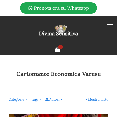
Prenota ora su Whatsapp
0
Cartomante Economica Varese
Categorie
Tags
Autori
Mostra tutto