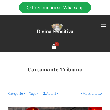
Prenota ora su Whatsapp
0
Cartomante Tribiano
Categorie
Tags
Autori
Mostra tutto