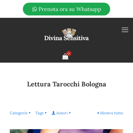
Prenota ora su Whatsapp
0
Lettura Tarocchi Bologna
Categorie
Tags
Autori
Mostra tutto