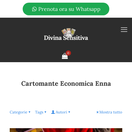
Prenota ora su Whatsapp
0
Cartomante Economica Enna
Categorie
Tags
Autori
Mostra tutto