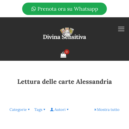
Prenota ora su Whatsapp
0
Lettura delle carte Alessandria
Categorie
Tags
Autori
Mostra tutto