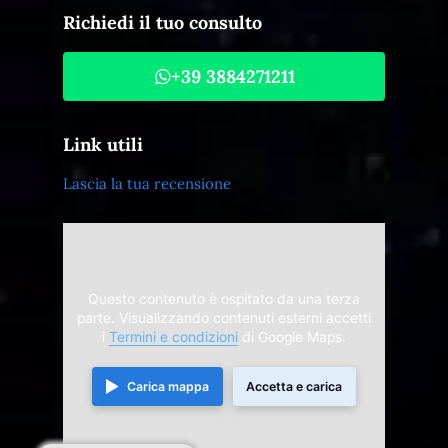
Richiedi il tuo consulto
+39 3884271211
Link utili
Lascia la tua recensione
Questo contenuto è ospitato da una terza
parte. Visualizzando contenuti esterni accetti
i
Termini e condizioni
di Google Maps.
Carica mappa
Accetta e carica