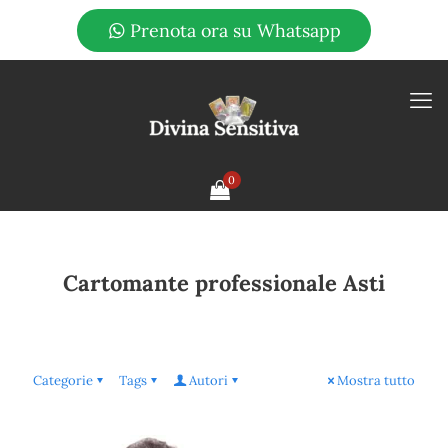
Prenota ora su Whatsapp
0
Cartomante professionale Asti
Categorie
Tags
Autori
Mostra tutto