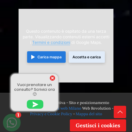
Questo contenuto è ospitato da una terza
parte. Visualizzando contenuti esterni accetti
i
Termini e condizioni
di Google Maps.
Carica mappa
Accetta e carica
Vuoi prenotare un
consulto? Scrivici ora
🙂
© 2024 Divina Sensitiva - Sito e posizionamento
realizzato dall'
Agenzia web Milano
Web Revolution -
Privacy e Cookie Policy
-
Mappa del sito
1
Gestisci i cookies