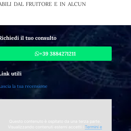
BILI DAL FRUITORE E IN ALCUN
Richiedi il tuo consulto
+39 3884271211
Link utili
Lascia la tua recensione
Questo contenuto è ospitato da una terza parte.
Visualizzando contenuti esterni accetti i
Termini e