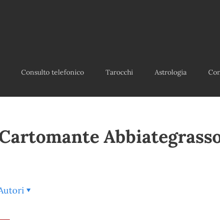
Consulto telefonico
Tarocchi
Astrologia
Con
Cartomante Abbiategrass
Autori