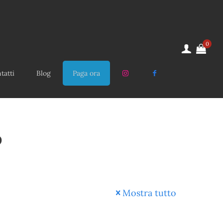
0
tatti
Blog
Paga ora
o
Mostra tutto