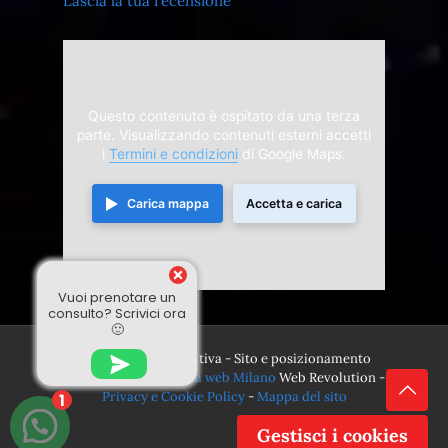
Lascia la tua recensione
Questo contenuto è ospitato da una terza
parte. Visualizzando contenuti esterni accetti
i
Termini e condizioni
di Google Maps.
Carica mappa
Accetta e carica
Vuoi prenotare un
consulto? Scrivici ora
🙂
© 2024 Divina Sensitiva - Sito e posizionamento
realizzato dall'
Agenzia web Milano
Web Revolution -
Privacy e Cookie Policy
-
Mappa del sito
1
Gestisci i cookies