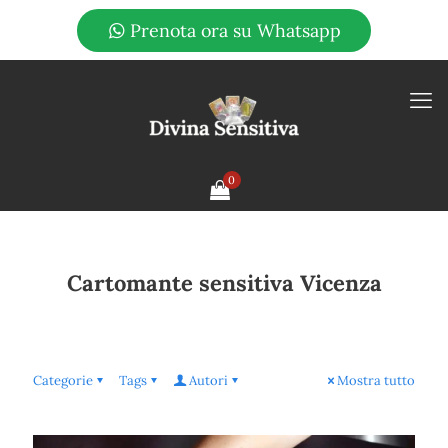
Prenota ora su Whatsapp
0
Cartomante sensitiva Vicenza
Categorie
Tags
Autori
Mostra tutto