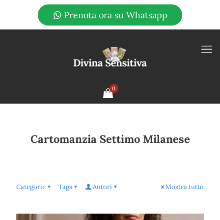
Prenota ora su Whatsapp
0
Cartomanzia Settimo Milanese
Categorie
Tags
Autori
Mostra tutto