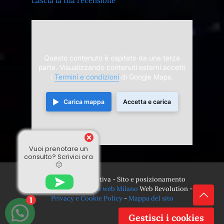
Lascia la tua recensione
Questo contenuto è ospitato da una terza
parte. Visualizzando contenuti esterni accetti
i
Termini e condizioni
di Google Maps.
Carica mappa
Accetta e carica
Vuoi prenotare un
consulto? Scrivici ora
🙂
© 2024 Divina Sensitiva - Sito e posizionamento
realizzato dall'
Agenzia web Milano
Web Revolution -
Privacy e Cookie Policy
-
Mappa del sito
1
Gestisci i cookies