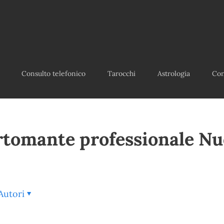
Consulto telefonico
Tarocchi
Astrologia
Con
rtomante professionale Nu
Autori