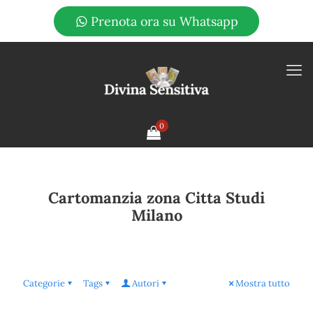
Prenota ora su Whatsapp
0
Cartomanzia zona Citta Studi
Milano
Categorie
Tags
Autori
Mostra tutto