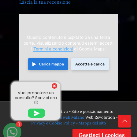
Lascia la tua recensione
Questo contenuto è ospitato da una terza
parte. Visualizzando contenuti esterni accetti
i
Termini e condizioni
di Google Maps.
Carica mappa
Accetta e carica
Vuoi prenotare un
consulto? Scrivici ora
🙂
© 2024 Divina Sensitiva - Sito e posizionamento
realizzato dall'
Agenzia web Milano
Web Revolution -
Privacy e Cookie Policy
-
Mappa del sito
1
Gestisci i cookies