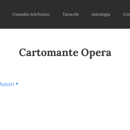
Consulto telefonico
Tarocchi
Astrologia
Con
Cartomante Opera
Autori