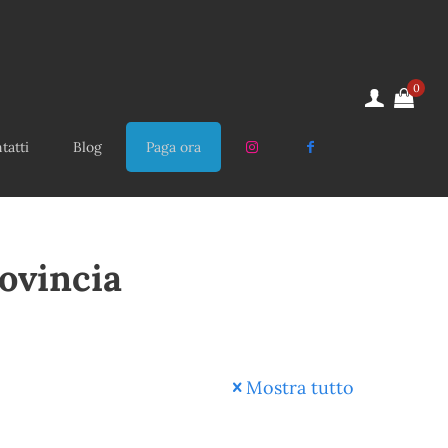
0
tatti
Blog
Paga ora
ovincia
Mostra tutto