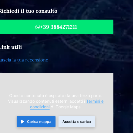
Richiedi il tuo consulto
+39 3884271211
Link utili
Lascia la tua recensione
Questo contenuto è ospitato da una terza parte.
Visualizzando contenuti esterni accetti i
Termini e
condizioni
di Google Maps.
Carica mappa
Accetta e carica