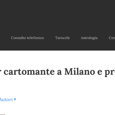
Consulto telefonico
Tarocchi
Astrologia
Con
r cartomante a Milano e pr
Autori