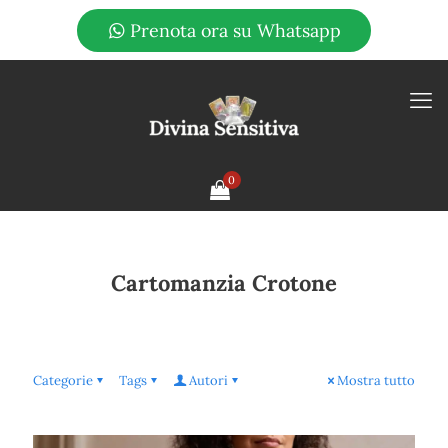
Prenota ora su Whatsapp
0
Cartomanzia Crotone
Categorie
Tags
Autori
Mostra tutto